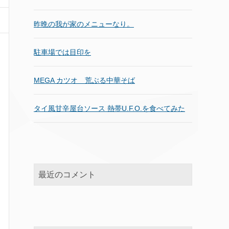
昨晩の我が家のメニューなり。
駐車場では目印を
MEGA カツオ 荒ぶる中華そば
タイ風甘辛屋台ソース 熱帯U.F.O.を食べてみた
最近のコメント