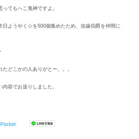
思ってもへこ鬼神ですよ。
日ようやく☆を500個集めたため、虫歯伯爵を仲間に
・
れたどこかの人ありがとー。。。
い内容でお送りしました。
Pocket