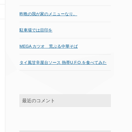
昨晩の我が家のメニューなり。
駐車場では目印を
MEGA カツオ 荒ぶる中華そば
タイ風甘辛屋台ソース 熱帯U.F.O.を食べてみた
最近のコメント